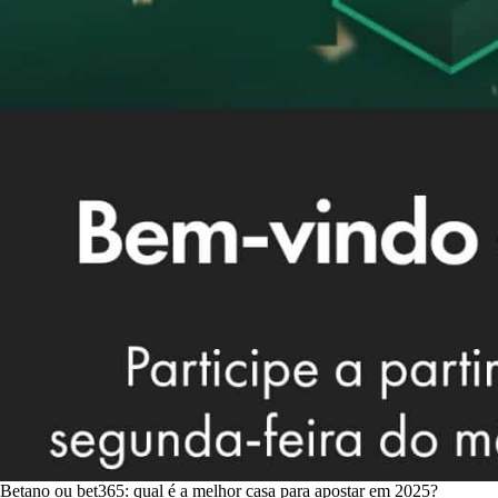
Betano ou bet365: qual é a melhor casa para apostar em 2025?