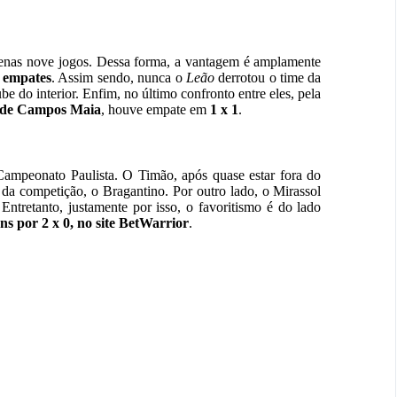
nas nove jogos. Dessa forma, a vantagem é amplamente
o empates
. Assim sendo, nunca o
Leão
derrotou o time da
be do interior. Enfim, no último confronto entre eles, pela
 de Campos Maia
, houve empate em
1 x 1
.
Campeonato Paulista. O Timão, após quase estar fora do
 da competição, o Bragantino. Por outro lado, o Mirassol
Entretanto, justamente por isso, o favoritismo é do lado
ns por 2 x 0, no site BetWarrior
.