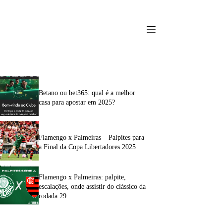
Betano ou bet365: qual é a melhor
casa para apostar em 2025?
Flamengo x Palmeiras – Palpites para
a Final da Copa Libertadores 2025
Flamengo x Palmeiras: palpite,
escalações, onde assistir do clássico da
rodada 29