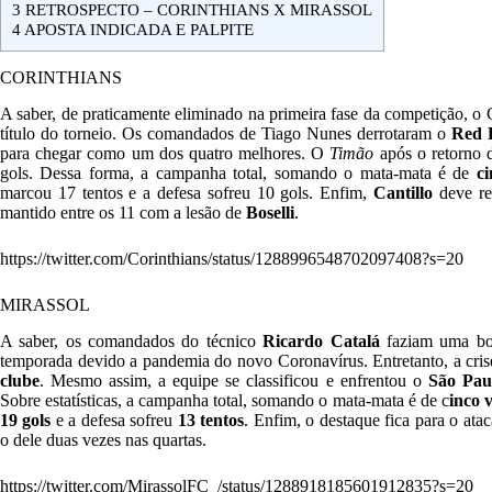
3
RETROSPECTO – CORINTHIANS X MIRASSOL
4
APOSTA INDICADA E PALPITE
CORINTHIANS
A saber, de praticamente eliminado na primeira fase da competição, o 
título do torneio. Os comandados de Tiago Nunes derrotaram o
Red B
para chegar como um dos quatro melhores. O
Timão
após o retorno 
gols. Dessa forma, a campanha total, somando o mata-mata é de
ci
marcou 17 tentos e a defesa sofreu 10 gols. Enfim,
Cantillo
deve re
mantido entre os 11 com a lesão de
Boselli
.
https://twitter.com/Corinthians/status/1288996548702097408?s=20
MIRASSOL
A saber, os comandados do técnico
Ricardo Catalá
faziam uma boa
temporada devido a pandemia do novo Coronavírus. Entretanto, a cris
clube
. Mesmo assim, a equipe se classificou e enfrentou o
São Pau
Sobre estatísticas, a campanha total, somando o mata-mata é de c
inco v
19 gols
e a defesa sofreu
13 tentos
. Enfim, o destaque fica para o ata
o dele duas vezes nas quartas.
https://twitter.com/MirassolFC_/status/1288918185601912835?s=20