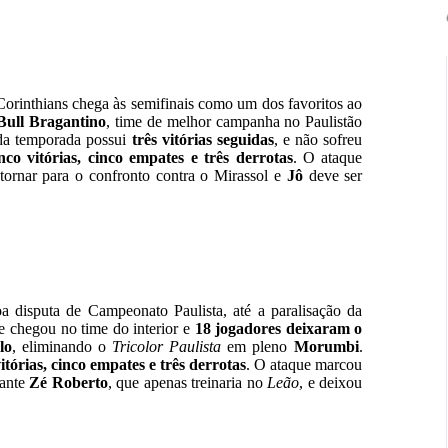
Corinthians chega às semifinais como um dos favoritos ao
ull Bragantino
, time de melhor campanha no Paulistão
da temporada possui
três vitórias seguidas
, e não sofreu
nco vitórias, cinco empates e três derrotas
. O ataque
tornar para o confronto contra o Mirassol e
Jô
deve ser
 disputa de Campeonato Paulista, até a paralisação da
e chegou no time do interior e
18 jogadores deixaram o
lo
, eliminando o
Tricolor Paulista
em pleno
Morumbi
.
itórias, cinco empates e três derrotas
. O ataque marcou
cante
Zé Roberto
, que apenas treinaria no
Leão
, e deixou