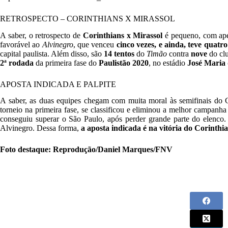
RETROSPECTO – CORINTHIANS X MIRASSOL
A saber, o retrospecto de
Corinthians x Mirassol
é pequeno, com ape
favorável ao
Alvinegro
, que venceu
cinco vezes, e ainda, teve quatr
capital paulista. Além disso, são
14 tentos
do
Timão
contra
nove
do clu
2ª rodada
da primeira fase do
Paulistão 2020
, no estádio
José Maria
APOSTA INDICADA E PALPITE
A saber, as duas equipes chegam com muita moral às semifinais do 
torneio na primeira fase, se classificou e eliminou a melhor campanha
conseguiu superar o São Paulo, após perder grande parte do elenco. 
Alvinegro. Dessa forma,
a aposta indicada é na vitória do Corinthia
Foto destaque: Reprodução/Daniel Marques/FNV