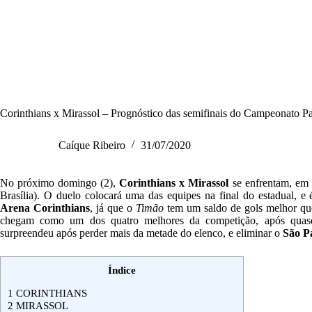
S
k
i
p
t
o
c
o
n
Corinthians x Mirassol – Prognóstico das semifinais do Campeonato Pa
t
e
n
Caíque Ribeiro
31/07/2020
t
No próximo domingo (2),
Corinthians x Mirassol
se enfrentam, em c
Brasília). O duelo colocará uma das equipes na final do estadual, e
Arena Corinthians
, já que o
Timão
tem um saldo de gols melhor qu
chegam como um dos quatro melhores da competição, após quase e
surpreendeu após perder mais da metade do elenco, e eliminar o
São P
Índice
1
CORINTHIANS
2
MIRASSOL