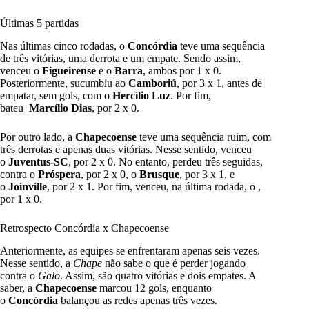
Últimas 5 partidas
Nas últimas cinco rodadas, o
Concórdia
teve uma sequência
de três vitórias, uma derrota e um empate. Sendo assim,
venceu o
Figueirense
e o
Barra
, ambos por 1 x 0.
Posteriormente, sucumbiu ao
Camboriú
, por 3 x 1, antes de
empatar, sem gols, com o
Hercílio Luz
. Por fim,
bateu
Marcílio Dias
, por 2 x 0.
Por outro lado, a
Chapecoense
teve uma sequência ruim, com
três derrotas e apenas duas vitórias. Nesse sentido, venceu
o
Juventus-SC
, por 2 x 0. No entanto, perdeu três seguidas,
contra o
Próspera
, por 2 x 0, o
Brusque
, por 3 x 1, e
o
Joinville
, por 2 x 1. Por fim, venceu, na última rodada, o ,
por 1 x 0.
Retrospecto Concórdia x Chapecoense
Anteriormente, as equipes se enfrentaram apenas seis vezes.
Nesse sentido, a
Chape
não sabe o que é perder jogando
contra o
Galo
. Assim, são quatro vitórias e dois empates. A
saber, a
Chapecoense
marcou 12 gols, enquanto
o
Concórdia
balançou as redes apenas três vezes.