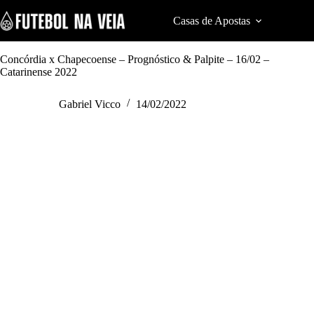
S
k
Casas de Apostas
Cod
i
p
t
Concórdia x Chapecoense – Prognóstico & Palpite – 16/02 –
o
Catarinense 2022
c
o
Gabriel Vicco
14/02/2022
n
t
e
n
t