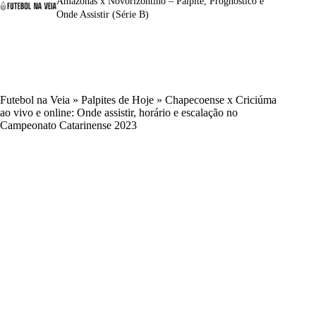
Amazonas x Novorizontino – Palpite, Prognóstico e
Onde Assistir (Série B)
Futebol na Veia
»
Palpites de Hoje
»
Chapecoense x Criciúma
ao vivo e online: Onde assistir, horário e escalação no
Campeonato Catarinense 2023