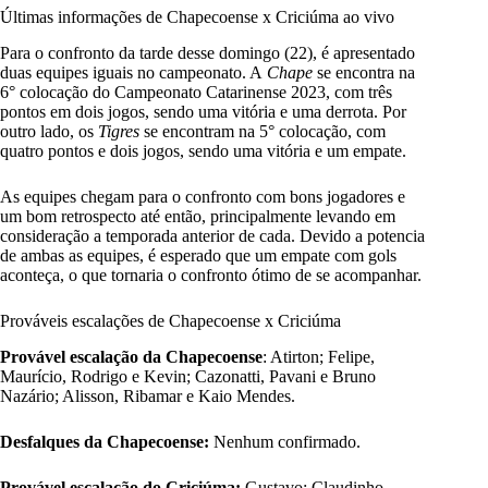
Últimas informações de Chapecoense x Criciúma ao vivo
Para o confronto da tarde desse domingo (22), é apresentado
duas equipes iguais no campeonato. A
Chape
se encontra na
6° colocação do Campeonato Catarinense 2023, com três
pontos em dois jogos, sendo uma vitória e uma derrota. Por
outro lado, os
Tigres
se encontram na 5° colocação, com
quatro pontos e dois jogos, sendo uma vitória e um empate.
As equipes chegam para o confronto com bons jogadores e
um bom retrospecto até então, principalmente levando em
consideração a temporada anterior de cada. Devido a potencia
de ambas as equipes, é esperado que um empate com gols
aconteça, o que tornaria o confronto ótimo de se acompanhar.
Prováveis escalações de Chapecoense x Criciúma
Provável
escalação da Chapecoense
: Atirton; Felipe,
Maurício, Rodrigo e Kevin; Cazonatti, Pavani e Bruno
Nazário; Alisson, Ribamar e Kaio Mendes.
Desfalques da Chapecoense:
Nenhum confirmado.
Provável
escalação do Criciúma:
Gustavo; Claudinho,