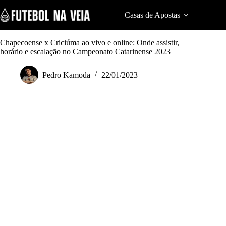
S
k
Casas de Apostas
Cod
i
p
t
Chapecoense x Criciúma ao vivo e online: Onde assistir,
o
horário e escalação no Campeonato Catarinense 2023
c
o
Pedro Kamoda
22/01/2023
n
t
e
n
t