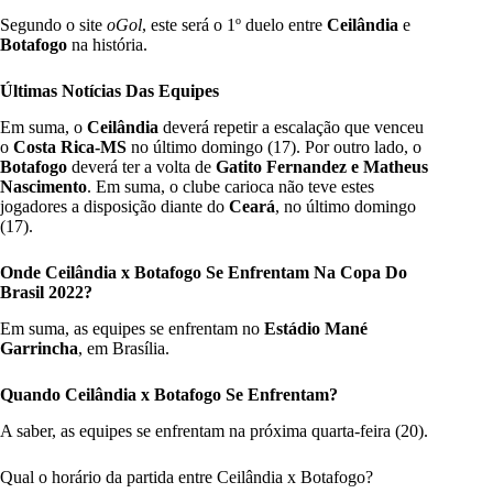
Segundo o site
oGol
, este será o 1º duelo entre
Ceilândia
e
Botafogo
na história.
Últimas Notícias Das Equipes
Em suma, o
Ceilândia
deverá repetir a escalação que venceu
o
Costa Rica-MS
no último domingo (17). Por outro lado, o
Botafogo
deverá ter a volta de
Gatito Fernandez e Matheus
Nascimento
. Em suma, o clube carioca não teve estes
jogadores a disposição diante do
Ceará
, no último domingo
(17).
Onde Ceilândia x Botafogo Se Enfrentam Na Copa Do
Brasil
2022?
Em suma, as equipes se enfrentam no
Estádio Mané
Garrincha
, em Brasília.
Quando Ceilândia x Botafogo Se Enfrentam?
A saber, as equipes se enfrentam na próxima quarta-feira (20).
Qual o horário da partida entre Ceilândia x Botafogo?