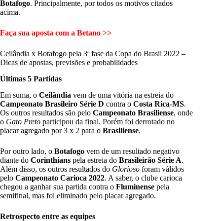
Botafogo
. Principalmente, por todos os motivos citados
acima.
Faça sua aposta com a Betano >>
Ceilândia x Botafogo pela 3ª fase da Copa do Brasil 2022 –
Dicas de apostas, previsões e probabilidades
Últimas 5 Partidas
Em suma, o
Ceilândia
vem de uma vitória na estreia do
Campeonato Brasileiro Série D
contra o
Costa Rica-MS
.
Os outros resultados são pelo
Campeonato Brasiliense
, onde
o
Gato Preto
participou da final. Porém foi derrotado no
placar agregado por 3 x 2 para o
Brasiliense
.
Por outro lado, o
Botafogo
vem de um resultado negativo
diante do
Corinthians
pela estreia do
Brasileirão Série A
.
Além disso, os outros resultados do
Glorioso
foram válidos
pelo
Campeonato Carioca 2022
. A saber, o clube carioca
chegou a ganhar sua partida contra o
Fluminense
pela
semifinal, mas foi eliminado pelo placar agregado.
Retrospecto entre as equipes