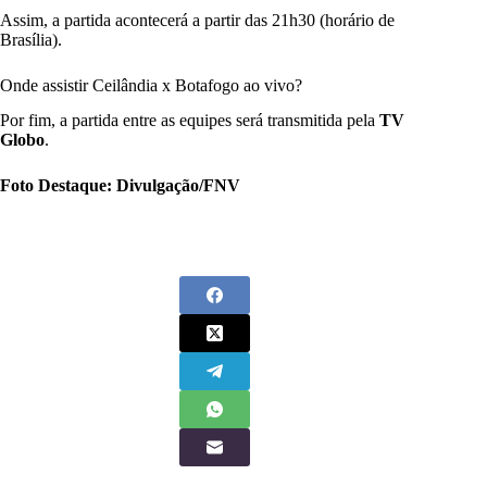
Assim, a partida acontecerá a partir das 21h30 (horário de
Brasília).
Onde assistir Ceilândia x Botafogo ao vivo?
Por fim, a partida entre as equipes será transmitida pela
TV
Globo
.
Foto Destaque: Divulgação/FNV