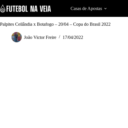
S
k
Casas de Apostas
Cod
i
p
t
Palpites Ceilândia x Botafogo – 20/04 – Copa do Brasil 2022
o
c
João Victor Freire
17/04/2022
o
n
t
e
n
t