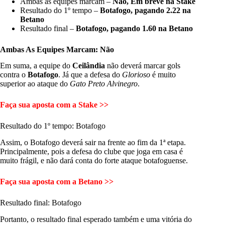
Ambas as equipes marcam –
Não,
Em breve na Stake
Resultado do 1º tempo –
Botafogo,
pagando 2.22 na
Betano
Resultado final –
Botafogo,
pagando 1.60 na Betano
Ambas As Equipes Marcam: Não
Em suma, a equipe do
Ceilândia
não deverá marcar gols
contra o
Botafogo
. Já que a defesa do
Glorioso
é muito
superior ao ataque do
Gato Preto Alvinegro
.
Faça sua aposta com a Stake >>
Resultado do 1º tempo: Botafogo
Assim, o Botafogo deverá sair na frente ao fim da 1ª etapa.
Principalmente, pois a defesa do clube que joga em casa é
muito frágil, e não dará conta do forte ataque botafoguense.
Faça sua aposta com a Betano >>
Resultado final: Botafogo
Portanto, o resultado final esperado também e uma vitória do