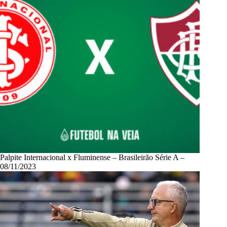
Palpite Internacional x Fluminense – Brasileirão Série A –
08/11/2023