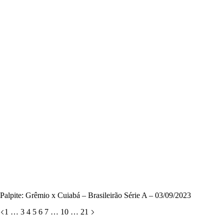
Palpite: Grêmio x Cuiabá – Brasileirão Série A – 03/09/2023
1
…
3
4
5
6
7
…
10
…
21