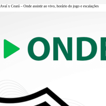
Avaí x Ceará – Onde assistir ao vivo, horário do jogo e escalações