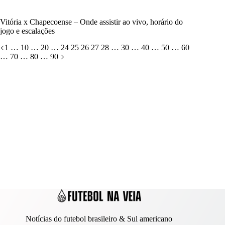
Vitória x Chapecoense – Onde assistir ao vivo, horário do
jogo e escalações
1
…
10
…
20
…
24
25
26
27
28
…
30
…
40
…
50
…
60
…
70
…
80
…
90
Notícias do futebol brasileiro & Sul americano