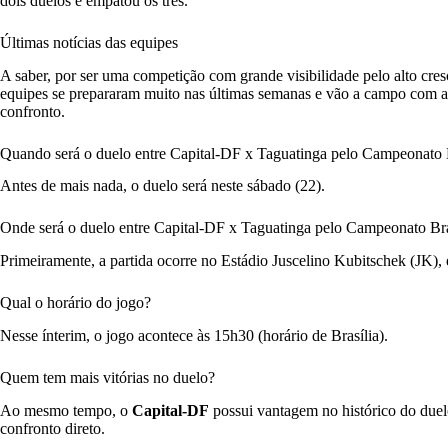
dois duelos e empatou os três.
Últimas notícias das equipes
A saber, por ser uma competição com grande visibilidade pelo alto cre
equipes se prepararam muito nas últimas semanas e vão a campo com as
confronto.
Quando será o duelo entre Capital-DF x Taguatinga pelo Campeonato 
Antes de mais nada, o duelo será neste sábado (22).
Onde será o duelo entre Capital-DF x Taguatinga pelo Campeonato Br
Primeiramente, a partida ocorre no Estádio Juscelino Kubitschek (JK),
Qual o horário do jogo?
Nesse ínterim, o jogo acontece às 15h30 (horário de Brasília).
Quem tem mais vitórias no duelo?
Ao mesmo tempo, o
Capital-DF
possui vantagem no histórico do duelo
confronto direto.