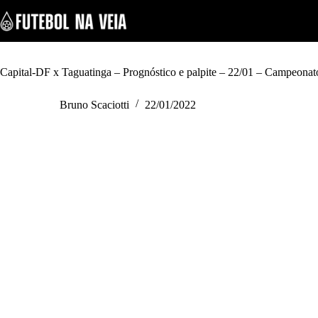
S
k
i
p
t
o
Capital-DF x Taguatinga – Prognóstico e palpite – 22/01 – Campeonat
c
o
Bruno Scaciotti
22/01/2022
n
t
e
n
t