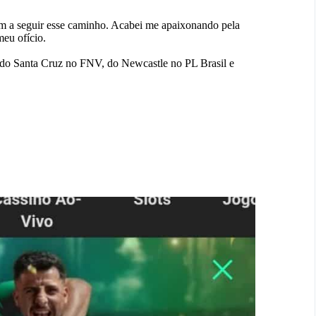
 a seguir esse caminho. Acabei me apaixonando pela
eu ofício.
 do Santa Cruz no FNV, do Newcastle no PL Brasil e