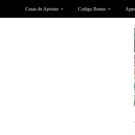
Casas de Apostas
Codigo Bonus
App