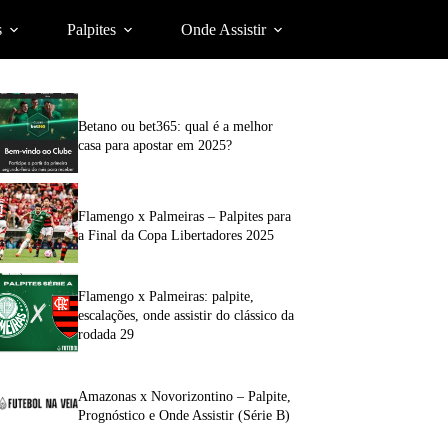
s
Palpites
Onde Assistir
Betano ou bet365: qual é a melhor
casa para apostar em 2025?
Flamengo x Palmeiras – Palpites para
a Final da Copa Libertadores 2025
Flamengo x Palmeiras: palpite,
escalações, onde assistir do clássico da
rodada 29
Amazonas x Novorizontino – Palpite,
Prognóstico e Onde Assistir (Série B)