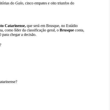
vitórias do
Galo
, cinco empates e oito triunfos do
o Catarinense,
que será em Brusque, no Estádio
, como líder da classificação geral, o
Brusque
conta,
0 para chegar a decisão.
?
atarinense?