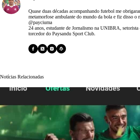
Quase duas décadas acompanhando futebol me obrigaram
metamorfose ambulante do mundo da bola e fiz disso o m
@payciuma
24 anos, estudante de Jornalismo na UNIBRA, setorista
torcedor do Paysandu Sport Club.
Notícias Relacionadas