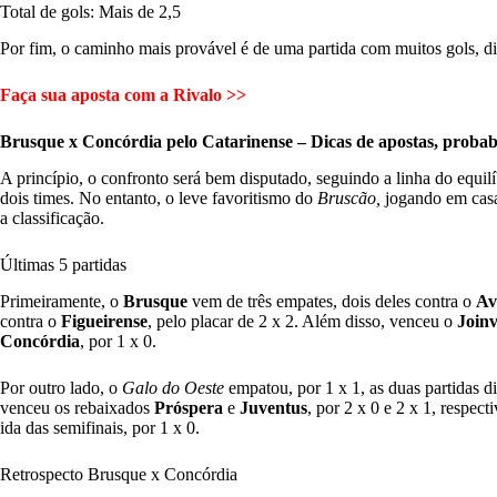
Total de gols: Mais de 2,5
Por fim, o caminho mais provável é de uma partida com muitos gols, di
Faça sua aposta com a Rivalo >>
Brusque x Concórdia pelo Catarinense – Dicas de apostas, probabi
A princípio, o confronto será bem disputado, seguindo a linha do equilí
dois times. No entanto, o leve favoritismo do
Bruscão,
jogando em casa
a classificação.
Últimas 5 partidas
Primeiramente, o
Brusque
vem de três empates, dois deles contra o
Av
contra o
Figueirense
, pelo placar de 2 x 2. Além disso, venceu o
Joinv
Concórdia
, por 1 x 0.
Por outro lado, o
Galo do Oeste
empatou, por 1 x 1, as duas partidas d
venceu os rebaixados
Próspera
e
Juventus
, por 2 x 0 e 2 x 1, respec
ida das semifinais, por 1 x 0.
Retrospecto Brusque x Concórdia