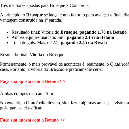
Três melhores apostas para Brusque x Concórdia
A princípio, o
Brusque
se lança como favorito para avançar a final, d
vantagem construída na 1ª partida.
Resultado final: Vitória do
Brusque,
pagando 1.78 na Betano
Ambas equipes marcam: Sim,
pagando 2.15 na Betano
Total de gols: Mais de 2.5,
pagando 2.45 na Rivalo
Resultado final: Vitória do Brusque
Primeiramente, o mais provável de acontecer é, realmente, o
Quadricol
casa. Portanto, a vitória do
Bruscão
é praticamente certa.
Faça sua aposta com a Betano >>
Ambas equipes marcam: Sim
No entanto, o
Concórdia
deverá, sim, fazer algumas ameaças, visto qu
gols, para se classificar.
Faça sua aposta com a Betano >>