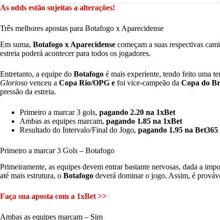
As odds estão sujeitas a alterações!
Três melhores apostas para Botafogo x Aparecidense
Em suma,
Botafogo x Aparecidense
começam a suas respectivas cam
estreia poderá acontecer para todos os jogadores.
Entretanto, a equipe do
Botafogo
é mais experiente, tendo feito uma t
Glorioso
venceu a
Copa Rio/OPG e
foi vice-campeão da
Copa do Br
pressão da estreia.
Primeiro a marcar 3 gols,
pagando 2.20 na 1xBet
Ambas as equipes marcam,
pagando 1.85 na 1xBet
Resultado do Intervalo/Final do Jogo,
pagando 1.95 na Bet365
Primeiro a marcar 3 Gols – Botafogo
Primeiramente, as equipes devem entrar bastante nervosas, dada a imp
até mais estrutura, o
Botafogo
deverá dominar o jogo. Assim, é provável
Faça sua aposta com a 1xBet >>
Ambas as equipes marcam – Sim