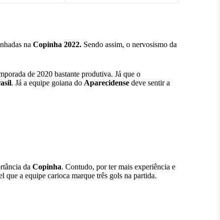
inhadas na
Copinha 2022.
Sendo assim, o nervosismo da
emporada de 2020 bastante produtiva. Já que o
asil
. Já a equipe goiana do
Aparecidense
deve sentir a
ortância da
Copinha
. Contudo, por ter mais experiência e
 que a equipe carioca marque três gols na partida.