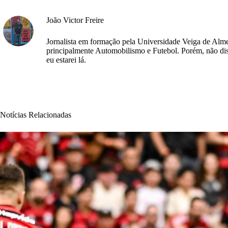
João Victor Freire
Jornalista em formação pela Universidade Veiga de Almei
principalmente Automobilismo e Futebol. Porém, não di
eu estarei lá.
Notícias Relacionadas