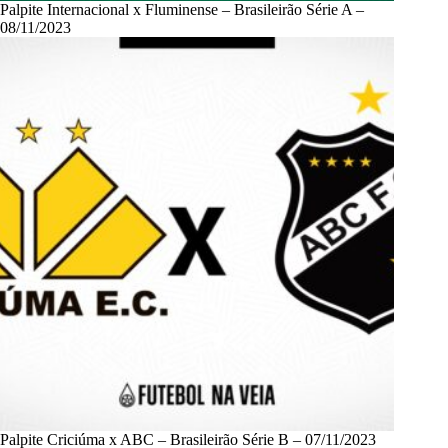
Palpite Internacional x Fluminense – Brasileirão Série A –
08/11/2023
Palpite Criciúma x ABC – Brasileirão Série B – 07/11/2023