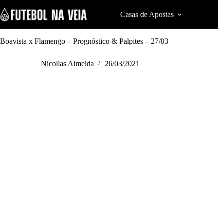
S
k
Casas de Apostas
Cod
i
p
t
Boavista x Flamengo – Prognóstico & Palpites – 27/03
o
c
Nicollas Almeida
26/03/2021
o
n
t
e
n
t