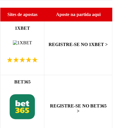
Sites de apostas
Aposte na partida aqui
1XBET
REGISTRE-SE NO 1XBET >
BET365
REGISTRE-SE NO BET365
>