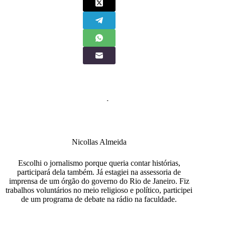
Nicollas Almeida
Escolhi o jornalismo porque queria contar histórias,
participará dela também. Já estagiei na assessoria de
imprensa de um órgão do governo do Rio de Janeiro. Fiz
trabalhos voluntários no meio religioso e político, participei
de um programa de debate na rádio na faculdade.