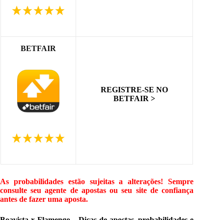
BETFAIR
REGISTRE-SE NO
BETFAIR >
As probabilidades estão sujeitas a alterações! Sempre
consulte seu agente de apostas ou seu site de confiança
antes de fazer uma aposta.
Boavista x Flamengo – Dicas de apostas, probabilidades e