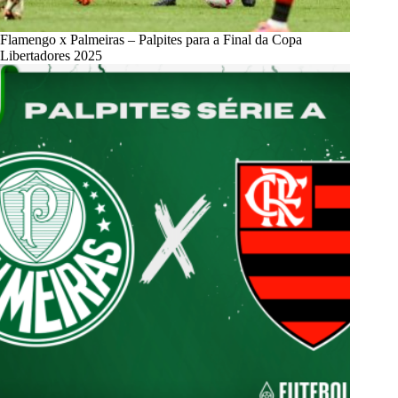
Flamengo x Palmeiras – Palpites para a Final da Copa
Libertadores 2025