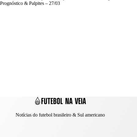
Prognóstico & Palpites – 27/03
Notícias do futebol brasileiro & Sul americano