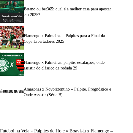
Betano ou bet365: qual é a melhor casa para apostar
em 2025?
Flamengo x Palmeiras – Palpites para a Final da
Copa Libertadores 2025
Flamengo x Palmeiras: palpite, escalações, onde
assistir do clássico da rodada 29
Amazonas x Novorizontino – Palpite, Prognóstico e
Onde Assistir (Série B)
Futebol na Veia
»
Palpites de Hoje
»
Boavista x Flamengo –