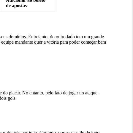
Adicionar ao boleto
de apostas
 seus domínios. Entretanto, do outro lado tem um grande
 a equipe mandante quer a vitória para poder começar bem
e do placar. No entanto, pelo fato de jogar no ataque,
dois gols.
as de gols por jogo. Contudo, por esse estilo de jogo,