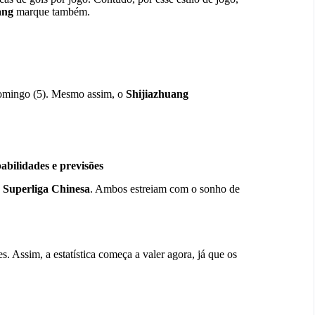
ang
marque também.
 domingo (5). Mesmo assim, o
Shijiazhuang
abilidades e previsões
a
Superliga Chinesa
. Ambos estreiam com o sonho de
. Assim, a estatística começa a valer agora, já que os