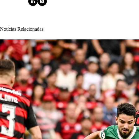
Notícias Relacionadas