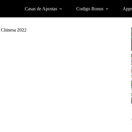
Casas de Apostas
Codigo Bonus
App
a Chinesa 2022