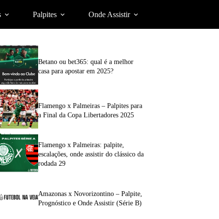
s
Palpites
Onde Assistir
Betano ou bet365: qual é a melhor
casa para apostar em 2025?
Flamengo x Palmeiras – Palpites para
a Final da Copa Libertadores 2025
Flamengo x Palmeiras: palpite,
escalações, onde assistir do clássico da
rodada 29
Amazonas x Novorizontino – Palpite,
Prognóstico e Onde Assistir (Série B)