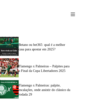
Betano ou bet365: qual é a melhor
casa para apostar em 2025?
Flamengo x Palmeiras – Palpites para
a Final da Copa Libertadores 2025
Flamengo x Palmeiras: palpite,
escalações, onde assistir do clássico da
rodada 29