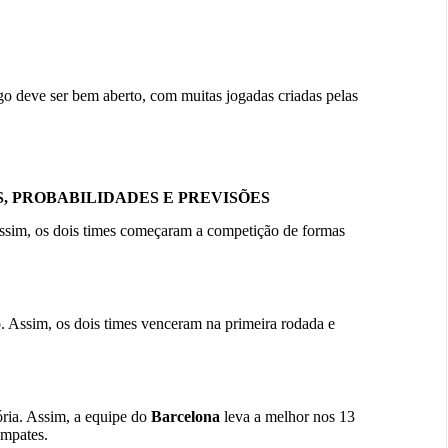
go deve ser bem aberto, com muitas jogadas criadas pelas
S, PROBABILIDADES E PREVISÕES
ssim, os dois times começaram a competição de formas
. Assim, os dois times venceram na primeira rodada e
ória. Assim, a equipe do
Barcelona
leva a melhor nos 13
empates.