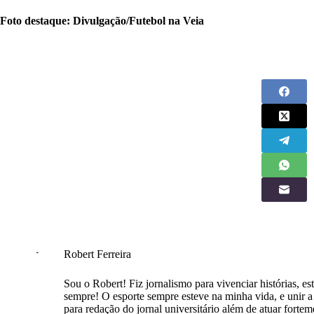
Foto destaque: Divulgação/Futebol na Veia
Robert Ferreira
Sou o Robert! Fiz jornalismo para vivenciar histórias, est
sempre! O esporte sempre esteve na minha vida, e unir a e
para redação do jornal universitário além de atuar forte