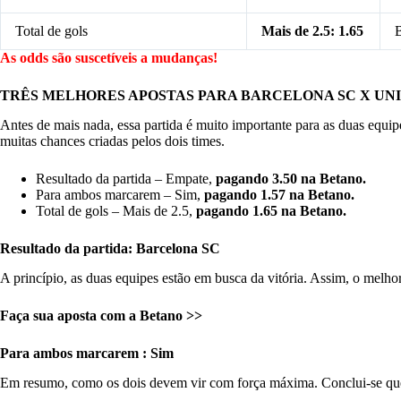
Total de gols
Mais de 2.5: 1.65
As odds são suscetíveis a mudanças!
TRÊS MELHORES APOSTAS PARA
BARCELONA SC X UN
Antes de mais nada, essa partida é muito importante para as duas equip
muitas chances criadas pelos dois times.
Resultado da partida – Empate,
pagando 3.50 na Betano.
Para ambos marcarem – Sim,
pagando 1.57 na Betano.
Total de gols – Mais de 2.5,
pagando 1.65 na Betano.
Resultado da partida: Barcelona SC
A princípio, as duas equipes estão em busca da vitória. Assim, o melhor
Faça sua aposta com a Betano >>
Para ambos marcarem : Sim
Em resumo, como os dois devem vir com força máxima. Conclui-se que