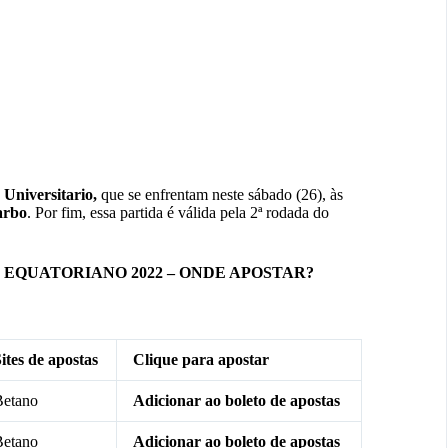
Universitario,
que se enfrentam neste sábado (26), às
arbo
. Por fim, essa partida é válida pela 2ª rodada do
DO EQUATORIANO
2022 – ONDE APOSTAR?
ites de apostas
Clique para apostar
Betano
Adicionar ao boleto de apostas
Betano
Adicionar ao boleto de apostas