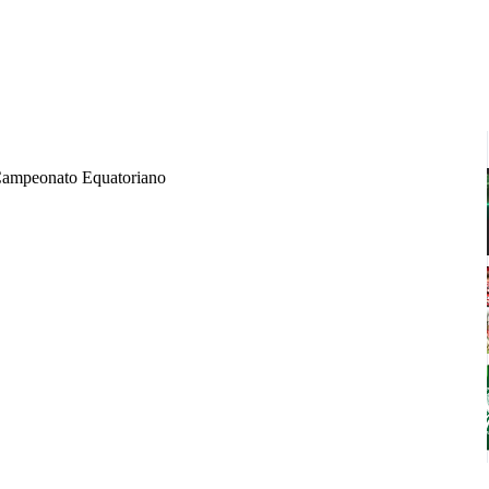
 Campeonato Equatoriano