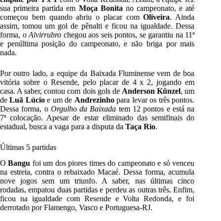
sua primeira partida em
Moça Bonita
no campeonato, e até
começou bem quando abriu o placar com
Oliveira
. Ainda
assim, tomou um gol de pênalti e ficou na igualdade. Dessa
forma, o
Alvirrubro
chegou aos seis pontos, se garantiu na 11ª
e penúltima posição do campeonato, e não briga por mais
nada.
Por outro lado, a equipe da Baixada Fluminense vem de boa
vitória sobre o Resende, pelo placar de 4 x 2, jogando em
casa. A saber, contou com dois gols de
Anderson Künzel
, um
de
Luã Lúcio
e um de
Andrezinho
para levar os três pontos.
Dessa forma, o
Orgulho da Baixada
tem 12 pontos e está na
7ª colocação. Apesar de estar eliminado das semifinais do
estadual, busca a vaga para a disputa da
Taça Rio
.
Últimas 5 partidas
O
Bangu
foi um dos piores times do campeonato e só venceu
na estreia, contra o rebaixado Macaé. Dessa forma, acumula
nove jogos sem um triunfo. A saber, nas últimas cinco
rodadas, empatou duas partidas e perdeu as outras três. Enfim,
ficou na igualdade com Resende e Volta Redonda, e foi
derrotado por Flamengo, Vasco e Portuguesa-RJ.