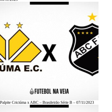
Palpite Criciúma x ABC – Brasileirão Série B – 07/11/2023