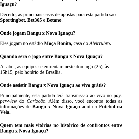
Iguaçu
?
Decerto, as principais casas de apostas para esta partida são
Sportingbet
,
Bet365
e
Betano
.
Onde jogam Bangu x Nova Iguaçu
?
Eles jogam no estádio
Moça Bonita
, casa do
Alvirrubro
.
Quando será o jogo entre Bangu x Nova Iguaçu
?
A saber, as equipes se enfrentam neste domingo (25), às
15h15, pelo horário de Brasília.
Onde assistir Bangu x Nova Iguaçu
ao vivo grátis?
Principalmente, esta partida terá transmissão ao vivo no p
ay-
per-view
do
Cariocão
. Além disso, você encontra todas as
informações de
Bangu x Nova Iguaçu
aqui no
Futebol na
Veia.
Quem tem mais vitórias no histórico de confrontos entre
Bangu x Nova Iguaçu
?