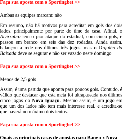
Faça sua aposta com o
Sportingbet
>>
Ambas as equipes marcam: não
Em resumo, não há motivos para acreditar em gols dos dois
lados, principalmente por parte do time da casa. Afinal, o
Alvirrubro
tem o pior ataque do estadual, com cinco gols, e
passou em branco em seis das dez rodadas. Ainda assim,
balançou a rede nos últimos três jogos, mas o
Orgulho da
Baixada
deve se segurar e não ser vazado neste domingo.
Faça sua aposta com o
Sportingbet
>>
Menos de 2,5 gols
Assim, é uma partida que aponta para poucos gols. Contudo, é
válido que destacar que esta meta foi ultrapassada nos últimos
cinco jogos do
Nova Iguaçu
. Mesmo assim, é um jogo em
que um dos lados não tem mais interesse real, e acredita-se
que haverá no máximo dois tentos.
Faça sua aposta com o Sportingbet >>
Quais as principais casas de apostas para Bangu x Nova