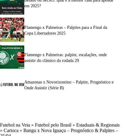
Betano ou bet365: qual é a melhor casa para apostar
em 2025?
Flamengo x Palmeiras – Palpites para a Final da
Copa Libertadores 2025
Flamengo x Palmeiras: palpite, escalações, onde
assistir do clássico da rodada 29
Amazonas x Novorizontino – Palpite, Prognóstico e
Onde Assistir (Série B)
Futebol na Veia
»
Futebol pelo Brasil
»
Estaduais & Regionais
»
Carioca
»
Bangu x Nova Iguaçu – Prognóstico & Palpites –
25/04