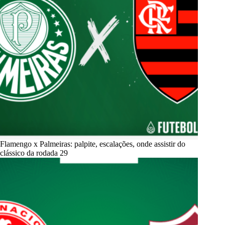
Flamengo x Palmeiras: palpite, escalações, onde assistir do
clássico da rodada 29