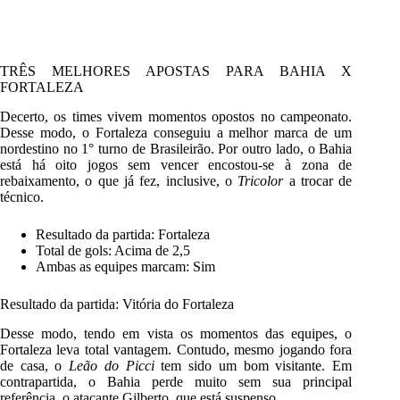
TRÊS MELHORES APOSTAS PARA BAHIA X
FORTALEZA
Decerto, os times vivem momentos opostos no campeonato.
Desse modo, o Fortaleza conseguiu a melhor marca de um
nordestino no 1° turno de Brasileirão. Por outro lado, o Bahia
está há oito jogos sem vencer encostou-se à zona de
rebaixamento, o que já fez, inclusive, o
Tricolor
a trocar de
técnico.
Resultado da partida: Fortaleza
Total de gols: Acima de 2,5
Ambas as equipes marcam: Sim
Resultado da partida: Vitória do Fortaleza
Desse modo, tendo em vista os momentos das equipes, o
Fortaleza leva total vantagem. Contudo, mesmo jogando fora
de casa, o
Leão do Picci
tem sido um bom visitante. Em
contrapartida, o Bahia perde muito sem sua principal
referência, o atacante Gilberto, que está suspenso.