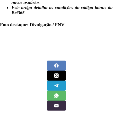
novos usuários
Este artigo detalha as condições do código bônus da
Bet365
Foto destaque: Divulgação / FNV