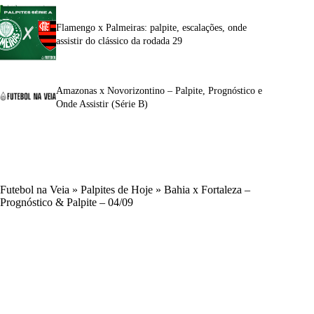
Flamengo x Palmeiras: palpite, escalações, onde
assistir do clássico da rodada 29
Amazonas x Novorizontino – Palpite, Prognóstico e
Onde Assistir (Série B)
Futebol na Veia
»
Palpites de Hoje
»
Bahia x Fortaleza –
Prognóstico & Palpite – 04/09