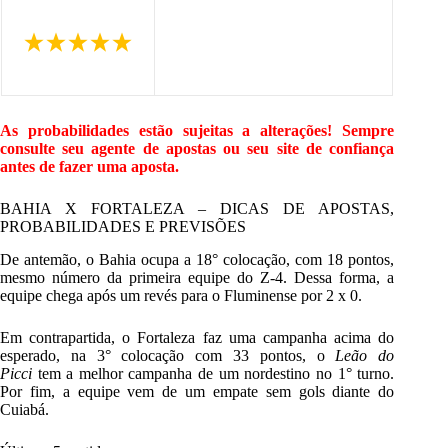
As probabilidades estão sujeitas a alterações! Sempre
consulte seu agente de apostas ou seu site de confiança
antes de fazer uma aposta.
BAHIA X FORTALEZA – DICAS DE APOSTAS,
PROBABILIDADES E PREVISÕES
De antemão, o Bahia ocupa a 18° colocação, com 18 pontos,
mesmo número da primeira equipe do Z-4. Dessa forma, a
equipe chega após um revés para o Fluminense por 2 x 0.
Em contrapartida, o Fortaleza faz uma campanha acima do
esperado, na 3° colocação com 33 pontos, o
Leão do
Picci
tem a melhor campanha de um nordestino no 1° turno.
Por fim, a equipe vem de um empate sem gols diante do
Cuiabá.