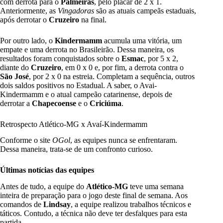
com derrota para o
Palmeiras
, pelo placar de 2 x 1.
Anteriormente, as
Vingadoras
são as atuais campeãs estaduais,
após derrotar o
Cruzeiro
na final.
Por outro lado, o
Kindermamm
acumula uma vitória, um
empate e uma derrota no Brasileirão. Dessa maneira, os
resultados foram conquistados sobre o
Esmac
, por 5 x 2,
diante do
Cruzeiro
, em 0 x 0 e, por fim, a derrota contra o
São José
, por 2 x 0 na estreia. Completam a sequência, outros
dois saldos positivos no Estadual. A saber, o Avai-
Kindermamm e o atual campeão catarinense, depois de
derrotar a
Chapecoense
e o
Criciúma
.
Retrospecto Atlético-MG x Avaí-Kindermamm
Conforme o site
OGol
, as equipes nunca se enfrentaram.
Dessa maneira, trata-se de um confronto curioso.
Últimas notícias das equipes
Antes de tudo, a equipe do
Atlético-MG
teve uma semana
inteira de preparação para o jogo deste final de semana. Aos
comandos de
Lindsay
, a equipe realizou trabalhos técnicos e
táticos. Contudo, a técnica não deve ter desfalques para esta
partida.