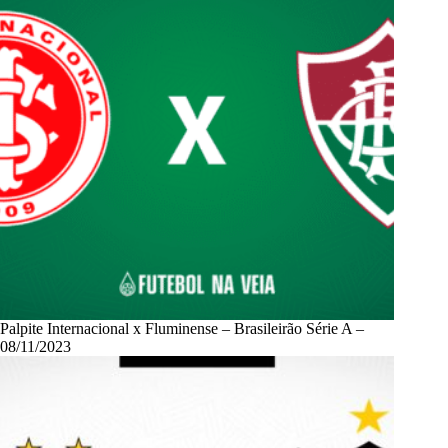
Palpite Internacional x Fluminense – Brasileirão Série A –
08/11/2023