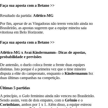
Faça sua aposta com a Betano >>
Resultado da partida:
Atlético-MG
Por fim, apesar de as Vingadoras não terem vencido ainda no
Brasileirão, as apostas sugerem que a equipe mineira saia
vitoriosa em Belo Horizonte.
Faça sua aposta com a Betano >>
Atlético-MG x Avaí-Kindermamm– Dicas de apostas,
probabilidade e previsões
De antemão, o duelo coloca frente a frente duas equipes
distintas. Isto porque é a primeira vez que o time mineiro
disputa a elite do campeonato, enquanto o
Kindermamm
fez
duas últimas campanhas na competição.
Últimas 5 partidas
A princípio, o
Galo
feminino ainda não venceu no Brasileirão.
Sendo assim, vem de dois empates, com o
Grêmio
e o
Corinthians
, ambos por 1 x 1. Além disso, a equipe estreou