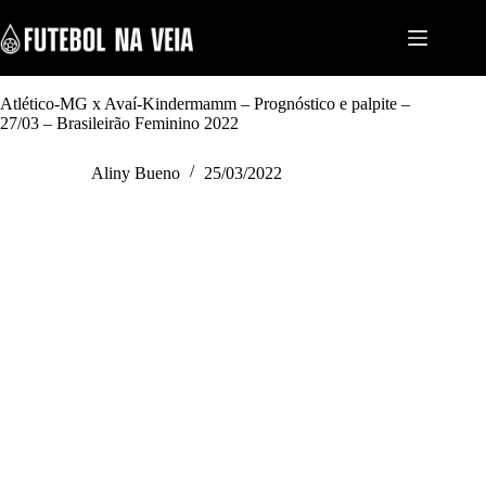
S
k
i
p
t
Atlético-MG x Avaí-Kindermamm – Prognóstico e palpite –
o
27/03 – Brasileirão Feminino 2022
c
o
n
Aliny Bueno
25/03/2022
t
e
n
t