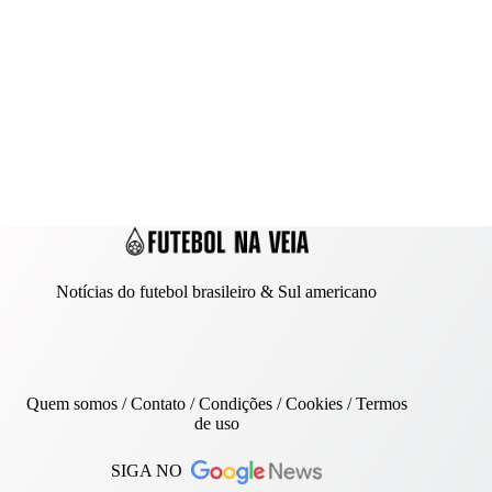
Notícias do futebol brasileiro & Sul americano
Quem somos
/
Contato
/ Condições /
Cookies
/
Termos
de uso
SIGA NO