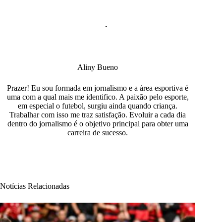
Aliny Bueno
Prazer! Eu sou formada em jornalismo e a área esportiva é
uma com a qual mais me identifico. A paixão pelo esporte,
em especial o futebol, surgiu ainda quando criança.
Trabalhar com isso me traz satisfação. Evoluir a cada dia
dentro do jornalismo é o objetivo principal para obter uma
carreira de sucesso.
Notícias Relacionadas