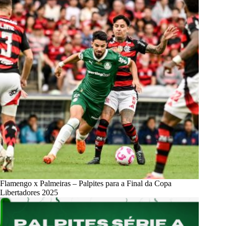
Flamengo x Palmeiras – Palpites para a Final da Copa
Libertadores 2025