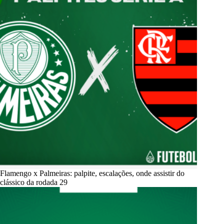
Flamengo x Palmeiras: palpite, escalações, onde assistir do
clássico da rodada 29