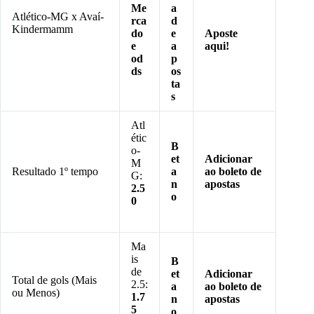
Me
a
Atlético-MG x Ava
í
-
rca
d
Kindermamm
do
e
Aposte
e
a
aqui!
od
p
ds
os
ta
s
Atl
étic
B
o-
et
Adicionar
M
Resultado 1º tempo
a
ao boleto de
G:
n
apostas
2.5
o
0
Ma
is
B
de
et
Adicionar
Total de gols (Mais
2.5:
a
ao boleto de
ou Menos)
1.7
n
apostas
5
o