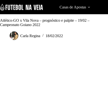
S
k
Casas de Apostas
Cod
i
p
t
Atlético-GO x Vila Nova – prognóstico e palpite – 19/02 –
o
Campeonato Goiano 2022
c
o
Carla Regina
18/02/2022
n
t
e
n
t