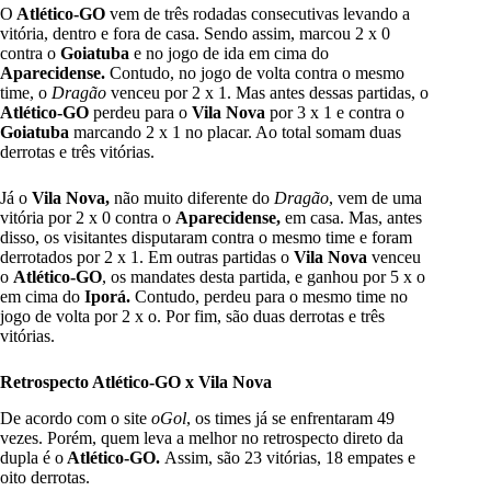
O
Atlético-GO
vem de três rodadas consecutivas levando a
vitória, dentro e fora de casa. Sendo assim, marcou 2 x 0
contra o
Goiatuba
e no jogo de ida em cima do
Aparecidense.
Contudo, no jogo de volta contra o mesmo
time, o
Dragão
venceu por 2 x 1. Mas antes dessas partidas, o
Atlético-GO
perdeu para o
Vila Nova
por 3 x 1 e contra o
Goiatuba
marcando 2 x 1 no placar. Ao total somam duas
derrotas e três vitórias.
Já o
Vila Nova,
não muito diferente do
Dragão
, vem de uma
vitória por 2 x 0 contra o
Aparecidense,
em casa. Mas, antes
disso, os visitantes disputaram contra o mesmo time e foram
derrotados por 2 x 1. Em outras partidas o
Vila Nova
venceu
o
Atlético-GO
, os mandates desta partida, e ganhou por 5 x o
em cima do
Iporá.
Contudo, perdeu para o mesmo time no
jogo de volta por 2 x o. Por fim, são duas derrotas e três
vitórias.
Retrospecto Atlético-GO x Vila Nova
De acordo com o site
oGol
, os times já se enfrentaram 49
vezes. Porém, quem leva a melhor no retrospecto direto da
dupla é o
Atlético-GO.
Assim, são 23 vitórias, 18 empates e
oito derrotas.