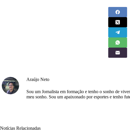
Araújo Neto
Sou um Jornalista em formação e tenho o sonho de viver
meu sonho. Sou um apaixonado por esportes e tenho fut
Notícias Relacionadas