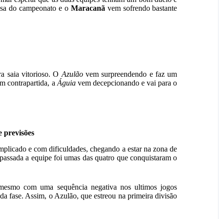
esa do campeonato e o
Maracanã
vem sofrendo bastante
a saia vitorioso. O
Azulão
vem surpreendendo e faz um
m contrapartida, a
Águia
vem decepcionando e vai para o
e previsões
licado e com dificuldades, chegando a estar na zona de
 passada a equipe foi umas das quatro que conquistaram o
mesmo com uma sequência negativa nos ultimos jogos
da fase. Assim, o Azulão, que estreou na primeira divisão