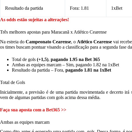
Resultado da partida
Fora: 1.81
1xBet
As odds estão sujeitas a alterações!
Três melhores apostas para Maracanã x Atlético Cearense
Na estreia do
Campeonato
Cearense
, o
Atlético
Cearense
vai receb
os times buscam pontuar visando a classificação para a segunda fase d
Total de gols
(+1,5)
,
pagando 1.95 na Bet 365
Ambas as equipes marcam – Sim
,
pagando 1.82 na 1xBet
Resultado da partida – Fora,
pagando 1.81 na 1xBet
Total de Gols
Inicialmente, a previsão é de uma partida movimentada e decerto irá 
vem de algumas partidas com gols acima dessa média.
Faça sua aposta com a Bet365 >>
Ambas as equipes marcam
Como dito antes é esperado uma partida com gols. Dessa forma, é no