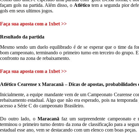
façam gols na partida. Além disso, o
Atlético
tem a segunda pior def
gols em seus ultimos jogos.
Faça sua aposta com a 1xbet >>
Resultado da partida
Mesmo sendo um duelo equilibrado é de se esperar que o time da for
bom campeonato, terminando o primeiro turno em terceiro do grupo. E
confronto na zona de rebaixamento.
Faça sua aposta com a 1xbet >>
Atlético Cearense x Maracanã – Dicas de apostas, probabilidades 
Inicialmente, a equipe mandante vem de um Campeonato Cearense comp
rebaixamento estadual. Algo que não era esperado, pois na temporada
acesso a Série C do campeonato Brasileiro.
Do outro lado, o
Maracanã
faz um surpreendente campeonato e 
terminou o primeiro turno dentro da zona de classificação para a segun
estadual esse ano, vem se destacando com um elenco com boas peças.