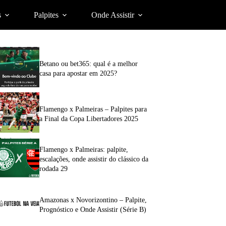
s
Palpites
Onde Assistir
Betano ou bet365: qual é a melhor
casa para apostar em 2025?
Flamengo x Palmeiras – Palpites para
a Final da Copa Libertadores 2025
Flamengo x Palmeiras: palpite,
escalações, onde assistir do clássico da
rodada 29
Amazonas x Novorizontino – Palpite,
Prognóstico e Onde Assistir (Série B)