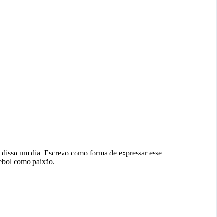
 disso um dia. Escrevo como forma de expressar esse
ebol como paixão.