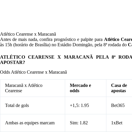
Atlético Cearense x Maracanã
Antes de mais nada, confira prognóstico e palpite para
Atlético Cear
às 15h (horário de Brasília) no Estádio Domingão, pela 8ª rodada do
C
ATLÉTICO CEARENSE X MARACANÃ PELA 8ª ROD
APOSTAR?
Odds Atlético Cearense x Maracanã
Maracanã x Atlético
Mercado e
Casa de
Cearense
odds
apostas
Total de gols
+1,5: 1.95
Bet365
Ambas as equipes marcam
Sim: 1.82
1xBet