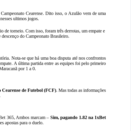
 Campeonato Cearense. Dito isso, o Azulão vem de uma
nesses ultimos jogos.
o de torneio. Com isso, foram três derrotas, um empate e
e descenço do Campeonato Brasileiro.
tória. Nota-se que há uma boa disputa até nos confrontos
mpate. A última partida entre as equipes foi pelo primeiro
Maracanã por 1 a 0.
 Cearense de Futebol (FCF)
. Mas todas as informações
.
Bet 365
,
Ambos marcam –
Sim
,
pagando 1.82 na 1xBet
es apostas para o duelo.