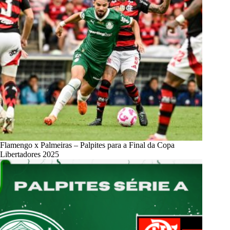
Flamengo x Palmeiras – Palpites para a Final da Copa
Libertadores 2025