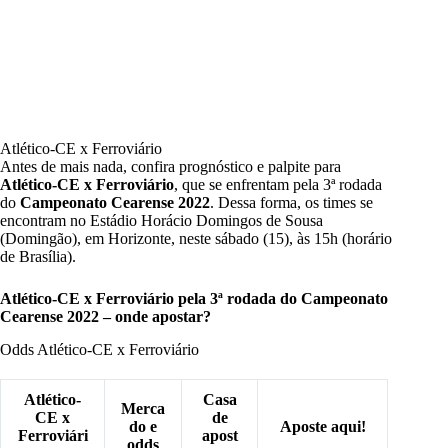
Atlético-CE x Ferroviário
Antes de mais nada, confira prognóstico e palpite para
Atlético-CE x Ferroviário
, que se enfrentam pela 3ª rodada
do
Campeonato Cearense 2022
. Dessa forma, os times se
encontram no Estádio Horácio Domingos de Sousa
(Domingão), em Horizonte, neste sábado (15), às 15h (horário
de Brasília).
Atlético-CE x Ferroviário pela 3ª rodada do Campeonato
Cearense 2022 – onde apostar?
Odds Atlético-CE x Ferroviário
Atlético-
Casa
Merca
CE x
de
do e
Aposte aqui!
Ferroviári
apost
odds