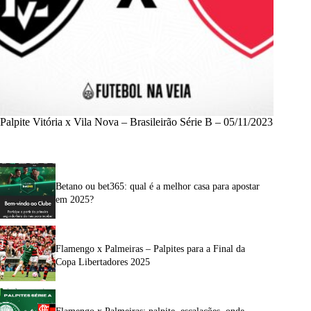
Palpite Vitória x Vila Nova – Brasileirão Série B – 05/11/2023
Betano ou bet365: qual é a melhor casa para apostar
em 2025?
Flamengo x Palmeiras – Palpites para a Final da
Copa Libertadores 2025