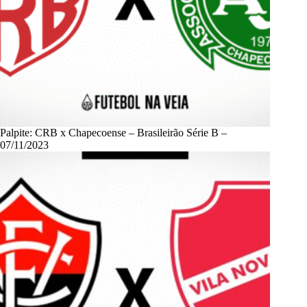
Palpite: CRB x Chapecoense – Brasileirão Série B –
07/11/2023