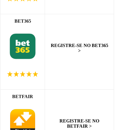
BET365
REGISTRE-SE NO BET365
>
BETFAIR
REGISTRE-SE NO
BETFAIR >