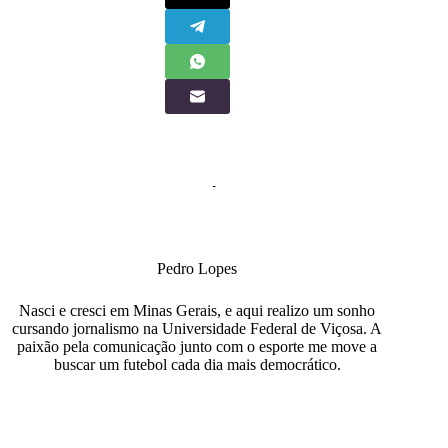
Pedro Lopes
Nasci e cresci em Minas Gerais, e aqui realizo um sonho
cursando jornalismo na Universidade Federal de Viçosa. A
paixão pela comunicação junto com o esporte me move a
buscar um futebol cada dia mais democrático.