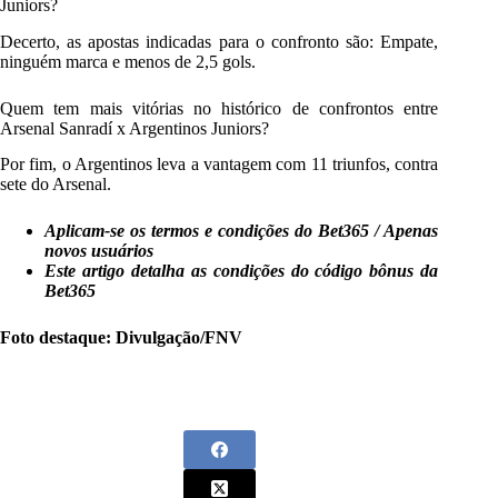
Juniors?
Decerto, as apostas indicadas para o confronto são: Empate,
ninguém marca e menos de 2,5 gols.
Quem tem mais vitórias no histórico de confrontos entre
Arsenal Sanradí x Argentinos Juniors?
Por fim, o Argentinos leva a vantagem com 11 triunfos, contra
sete do Arsenal.
Aplicam-se os termos e condições do Bet365 / Apenas
novos usuários
Este artigo detalha as condições do código bônus da
Bet365
Foto destaque: Divulgação/FNV