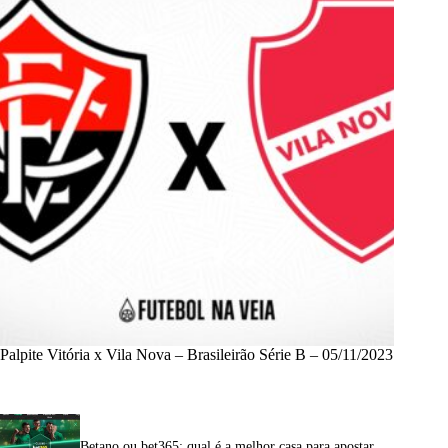
Palpite Vitória x Vila Nova – Brasileirão Série B – 05/11/2023
Betano ou bet365: qual é a melhor casa para apostar