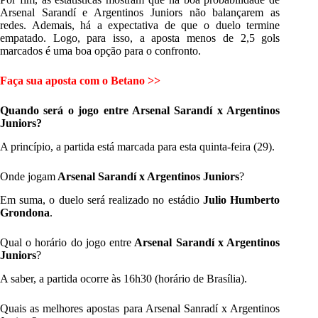
Arsenal Sarandí e Argentinos Juniors não balançarem as
redes. Ademais, há a expectativa de que o duelo termine
empatado. Logo, para isso, a aposta menos de 2,5 gols
marcados é uma boa opção para o confronto.
Faça sua aposta com o Betano >>
Quando será o jogo entre Arsenal Sarandí x
Argentinos
Juniors
?
A princípio, a partida está marcada para esta quinta-feira (29).
Onde jogam
Arsenal Sarandí x
Argentinos Juniors
?
Em suma, o duelo será realizado no estádio
Julio Humberto
Grondona
.
Qual o horário do jogo entre
Arsenal Sarandí x
Argentinos
Juniors
?
A saber, a partida ocorre às 16h30 (horário de Brasília).
Quais as melhores apostas para Arsenal Sanradí x Argentinos