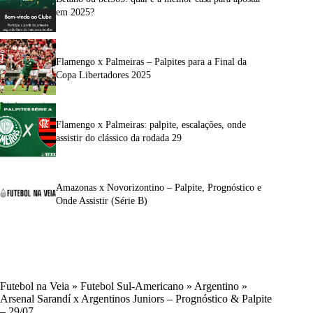
em 2025?
Flamengo x Palmeiras – Palpites para a Final da
Copa Libertadores 2025
Flamengo x Palmeiras: palpite, escalações, onde
assistir do clássico da rodada 29
Amazonas x Novorizontino – Palpite, Prognóstico e
Onde Assistir (Série B)
Futebol na Veia
»
Futebol Sul-Americano
»
Argentino
»
Arsenal Sarandí x Argentinos Juniors – Prognóstico & Palpite
– 29/07