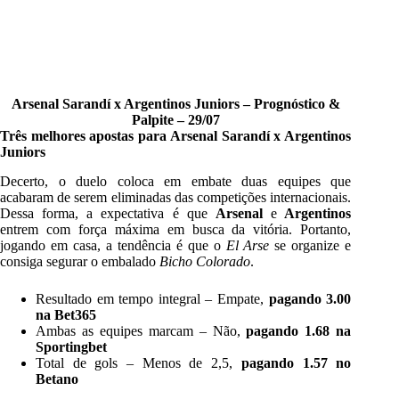
Arsenal Sarandí x Argentinos Juniors – Prognóstico &
Palpite – 29/07
Três melhores apostas para Arsenal Sarandí x Argentinos
Juniors
Decerto, o duelo coloca em embate duas equipes que
acabaram de serem eliminadas das competições internacionais.
Dessa forma, a expectativa é que
Arsenal
e
Argentinos
entrem com força máxima em busca da vitória. Portanto,
jogando em casa, a tendência é que o
El Arse
se organize e
consiga segurar o embalado
Bicho Colorado
.
Resultado em tempo integral – Empate,
pagando 3.00
na Bet365
Ambas as equipes marcam – Não,
pagando 1.68 na
Sportingbet
Total de gols – Menos de 2,5,
pagando 1.57 no
Betano