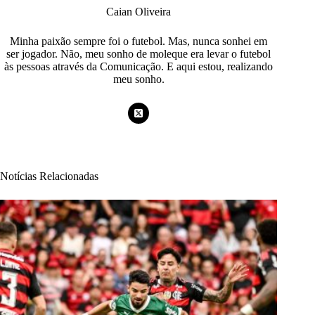
Caian Oliveira
Minha paixão sempre foi o futebol. Mas, nunca sonhei em
ser jogador. Não, meu sonho de moleque era levar o futebol
às pessoas através da Comunicação. E aqui estou, realizando
meu sonho.
Notícias Relacionadas