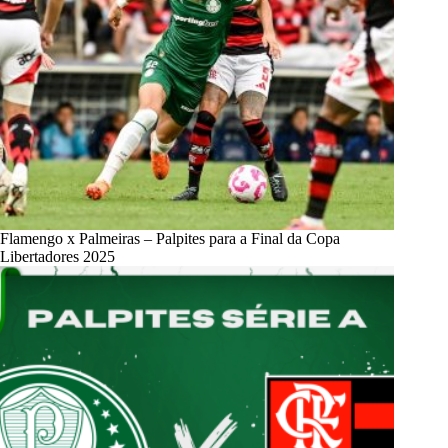
Flamengo x Palmeiras – Palpites para a Final da Copa
Libertadores 2025