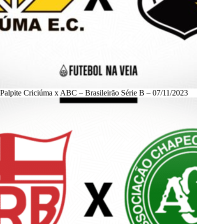
Palpite Criciúma x ABC – Brasileirão Série B – 07/11/2023