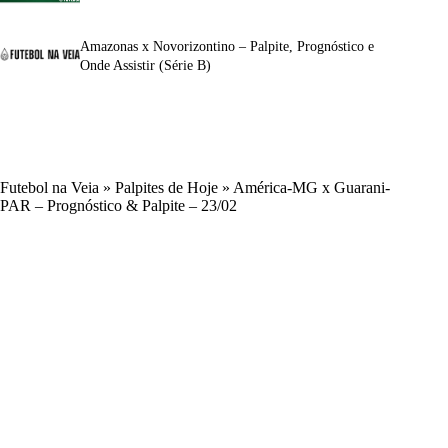
Amazonas x Novorizontino – Palpite, Prognóstico e
Onde Assistir (Série B)
Futebol na Veia
»
Palpites de Hoje
»
América-MG x Guarani-
PAR – Prognóstico & Palpite – 23/02