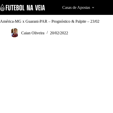
S
k
Casas de Apostas
Cod
i
p
t
América-MG x Guarani-PAR – Prognóstico & Palpite – 23/02
o
c
Caian Oliveira
20/02/2022
o
n
t
e
n
t