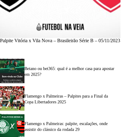
Palpite Vitória x Vila Nova – Brasileirão Série B – 05/11/2023
Betano ou bet365: qual é a melhor casa para apostar
em 2025?
Flamengo x Palmeiras – Palpites para a Final da
Copa Libertadores 2025
Flamengo x Palmeiras: palpite, escalações, onde
assistir do clássico da rodada 29