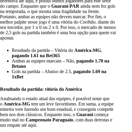
defensiva até aqui, e possui ótimos jogadores para este setor
do campo. Enquanto que o
Guarani-PAR
ainda nem fez gols
na temporada, o que mostra uma fragilidade na frente.
Portanto, ambas as equipes não devem marcar. Por fim, o
melhor palpite nesse jogo é uma vitória do
Coelhão
, diante do
seu torcedor, por 1 x 0 ou 2 x 0. Por isso, o mercado de menos
de 2,5 gols na partida também é uma boa opção para quem vai
apostar.
Resultado da partida – Vitória do
América-MG
,
pagando 1.61 na Bet365
Ambas as equipes marcam – Não,
pagando 1.70 na
Betano
Gols na partida – Abaixo de 2.5,
pagando 1.69 na
1xBet
Resultado da partida: vitória do América
Analisando o estado atual das equipes, é possível notar que
o
América-MG
tem um leve favoritismo. Em suma, a equipe
mineira vem fazendo um bom estadual, e conseguiu competir
bem nos dois clássicos. Enquanto isso, o
Guarani
começa
muito mal no
Campeonato Paraguaio
, com duas derrotas e
um empate até aqui.