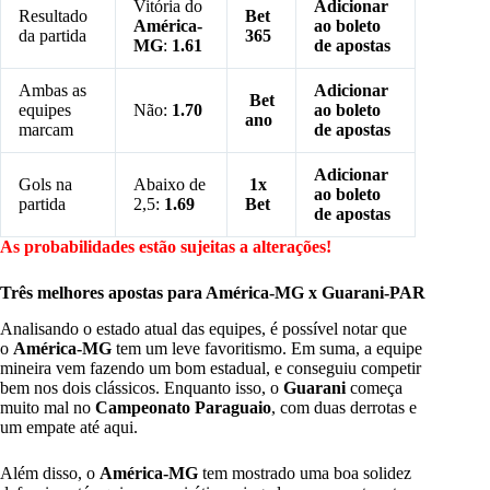
Vitória do
Adicionar
Resultado
Bet
América-
ao boleto
da partida
365
MG
:
1.61
de apostas
Ambas as
Adicionar
Bet
equipes
Não:
1.70
ao boleto
ano
marcam
de apostas
Adicionar
Gols na
Abaixo de
1x
ao boleto
partida
2,5:
1.69
Bet
de apostas
As probabilidades estão sujeitas a alterações!
Três melhores apostas para América-MG x Guarani-PAR
Analisando o estado atual das equipes, é possível notar que
o
América-MG
tem um leve favoritismo. Em suma, a equipe
mineira vem fazendo um bom estadual, e conseguiu competir
bem nos dois clássicos. Enquanto isso, o
Guarani
começa
muito mal no
Campeonato Paraguaio
, com duas derrotas e
um empate até aqui.
Além disso, o
América-MG
tem mostrado uma boa solidez