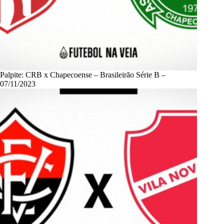
Palpite: CRB x Chapecoense – Brasileirão Série B –
07/11/2023