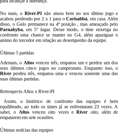
para alcançar a liderança.
No mais, o
River-PI
não atuou bem no seu último jogo e
acabou perdendo por 2 x 1 para o
Corisabbá
, em casa. Além
disso, o
Galo
permanece na 4ª posição , mas ameaçado pelo
Parnahyba
, em 5° lugar. Desse modo, o time enxerga no
confronto uma chance se manter no G4, além apaziguar o
animo do torcedor em relação ao desempenho da equipe.
Últimas 5 partidas
Ademais, o
Altos
venceu três, empatou um e perdeu um dos
seus últimos cinco jogos no campeonato. Enquanto isso, o
River
perdeu três, empatou uma e venceu somente uma das
suas últimas partidas.
Retrospecto Altos x River-PI
Assim, o histórico de confronto das equipes é bem
equilibrado, ao todo os times já se enfrentaram 23 vezes. A
saber, o
Altos
venceu oito vezes e
River
oito, além de
empatarem em sete ocasiões.
Últimas notícias das equipes