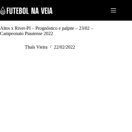
S
k
i
p
t
Altos x River-PI – Prognóstico e palpite – 23/02 –
o
Campeonato Piauiense 2022
c
o
n
Thaís Vieira
22/02/2022
t
e
n
t