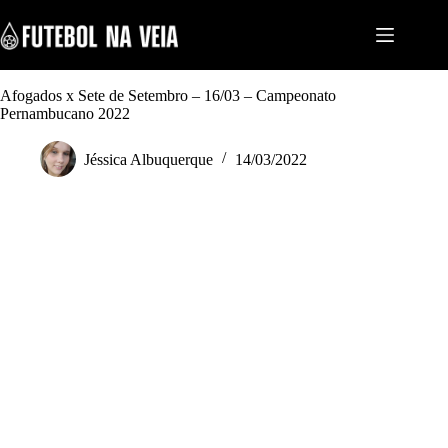
S
k
i
p
t
Afogados x Sete de Setembro – 16/03 – Campeonato
o
Pernambucano 2022
c
o
n
Jéssica Albuquerque
14/03/2022
t
e
n
t