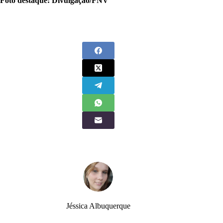
Foto destaque: Divulgação/FNV
Jéssica Albuquerque