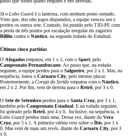
passo que foram quatro empates e três derrotas.
Já o
Lobo Guará
é o lanterna, com nenhum ponto somado.
Visto que, dos oito jogos disputados, a equipe venceu um e
perdeu os outros sete. Contudo, foi punido pelo TJD-PE com
a perda de três pontos por escalação irregular do zagueiro
Bililiu
contra o
Náutico
, na segunda rodada do Estadual.
Últimas cinco partidas
O
Afogados
empatou, em 1 x 1, com o
Sport
, pelo
Campeonato Pernambucano
. Ao passo que, na rodada
seguinte, a equipe perdeu para o
Salgueiro
, por 2 x 1. Mas, na
sequência, bateu o
Caruaru City
, pelo mesmo placar.
Posteriormente, a
Coruja do Sertão
empatou com o
Náutico
,
em 2 x 2. Por fim, vem de derrota para o
Retrô
, por 3 x 0.
O
Sete de Setembro
perdeu para o
Santa Cruz
, por 3 x 1,
também pelo
Campeonato Estadual
. E na rodada seguinte,
foi goleado pelo
Retrô
, por 4 x 0. Inclusive, na sequência, o
Lobo Guará
perdeu mais uma. Dessa vez, diante do
Vera
Cruz
, por 3 x 1. A primeira vitória veio sobre o
Íbis
, por 1 x
0. Mas vem de mais um revés, diante do
Caruaru City
, por 3
x 0.