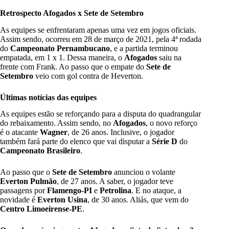
Retrospecto Afogados x Sete de Setembro
As equipes se enfrentaram apenas uma vez em jogos oficiais.
Assim sendo, ocorreu em 28 de março de 2021, pela 4ª rodada
do
Campeonato Pernambucano
, e a partida terminou
empatada, em 1 x 1. Dessa maneira, o
Afogados
saiu na
frente com Frank. Ao passo que o empate do
Sete de
Setembro
veio com gol contra de Heverton.
Últimas notícias das equipes
As equipes estão se reforçando para a disputa do quadrangular
do rebaixamento. Assim sendo, no
Afogados
, o novo reforço
é o atacante
Wagner
, de 26 anos. Inclusive, o jogador
também fará parte do elenco que vai disputar a
Série D
do
Campeonato Brasileiro
.
Ao passo que o
Sete de Setembro
anunciou o volante
Everton Pulmão
, de 27 anos. A saber, o jogador teve
passagens por
Flamengo-PI
e
Petrolina
. E no ataque, a
novidade é
Everton Usina
, de 30 anos. Aliás, que vem do
Centro Limoeirense-PE
.